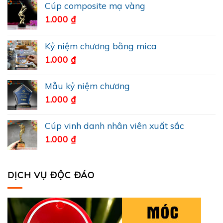
Cúp composite mạ vàng
1.000
₫
Kỷ niệm chương bằng mica
1.000
₫
Mẫu kỷ niệm chương
1.000
₫
Cúp vinh danh nhân viên xuất sắc
1.000
₫
DỊCH VỤ ĐỘC ĐÁO