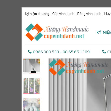
Skip
Kỷ niệm chương - Cúp vinh danh - Bảng vinh danh - Huy c
to
content
KỶ NI
0966.000.533 - 08.65.65.1369
Cl