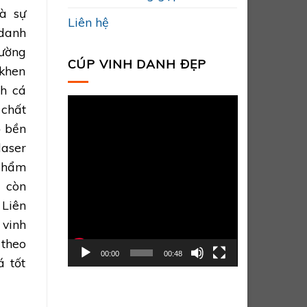
à sự
Liên hệ
 danh
hường
CÚP VINH DANH ĐẸP
 khen
nh cá
Trình
 chất
chơi
ộ bền
Video
aser
phẩm
 còn
Liên
 vinh
theo
00:00
00:48
 tốt