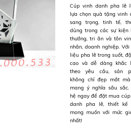
Cúp vinh danh pha lê l
lựa chọn quà tặng vinh
sang trọng, tinh tế, t
dùng trong các sự kiện
thưởng, tri ân và tôn vi
nhân, doanh nghiệp. Với
liệu pha lê trong suốt, đ
cao và dễ dàng khắc l
theo yêu cầu, sản 
không chỉ đẹp mắt mà
mang ý nghĩa sâu sắc. 
hệ ngay để đặt mua cúp
danh pha lê, thiết kế 
mong muốn với mức giá
nhất!