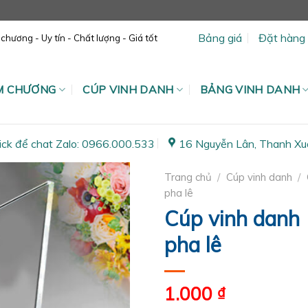
Bảng giá
Đặt hàng
hương - Uy tín - Chất lượng - Giá tốt
ỆM CHƯƠNG
CÚP VINH DANH
BẢNG VINH DANH
ick để chat Zalo: 0966.000.533
16 Nguyễn Lân, Thanh Xu
Trang chủ
/
Cúp vinh danh
/
pha lê
Cúp vinh danh
pha lê
1.000
₫