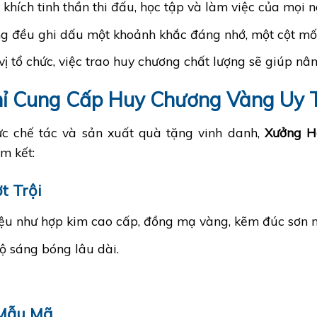
khích tinh thần thi đấu, học tập và làm việc của mọi n
ng đều ghi dấu một khoảnh khắc đáng nhớ, một cột mốc
 vị tổ chức, việc trao huy chương chất lượng sẽ giúp nâ
ỉ Cung Cấp Huy Chương Vàng Uy 
ực chế tác và sản xuất quà tặng vinh danh,
Xưởng 
m kết:
t Trội
iệu như hợp kim cao cấp, đồng mạ vàng, kẽm đúc sơn 
ộ sáng bóng lâu dài.
 Mẫu Mã