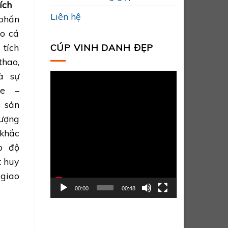
ích
Liên hệ
phần
o cá
CÚP VINH DANH ĐẸP
 tích
thao,
à sự
Trình
de –
chơi
 sản
Video
ượng
 khắc
o độ
t huy
giao
00:00
00:48