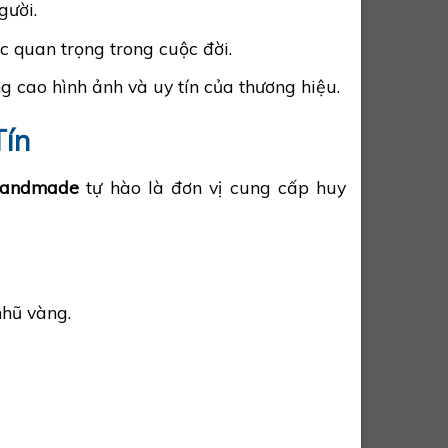
gười.
 quan trọng trong cuộc đời.
ng cao hình ảnh và uy tín của thương hiệu.
Tín
Handmade
tự hào là đơn vị cung cấp huy
nhũ vàng.