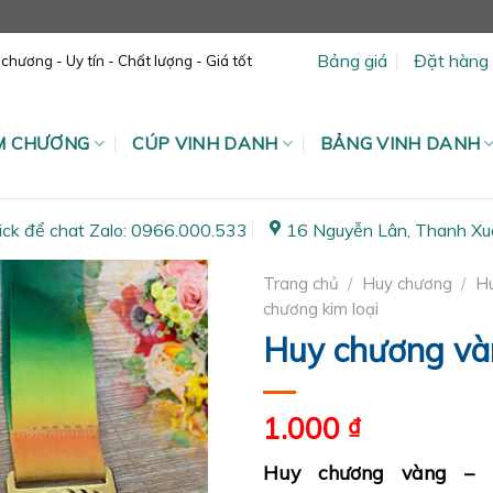
Bảng giá
Đặt hàng
hương - Uy tín - Chất lượng - Giá tốt
ỆM CHƯƠNG
CÚP VINH DANH
BẢNG VINH DANH
ick để chat Zalo: 0966.000.533
16 Nguyễn Lân, Thanh Xu
Trang chủ
/
Huy chương
/
H
chương kim loại
Huy chương và
1.000
₫
Huy chương vàng – 