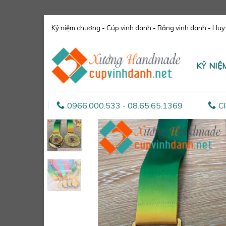
Skip
Kỷ niệm chương - Cúp vinh danh - Bảng vinh danh - Huy c
to
content
KỶ NI
0966.000.533 - 08.65.65.1369
Cl